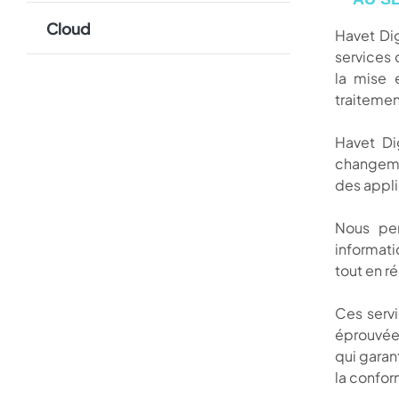
Cloud
Havet Dig
services 
la mise 
traitemen
Havet Di
changemen
des applic
Nous per
informatiq
tout en r
Ces servi
éprouvées
qui garant
la confor