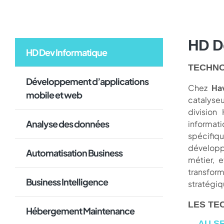
HD D
HD Dev Informatique
TECHNO
Développement d’applications
Chez
Hav
mobile et web
catalyseu
division
Analyse des données
informat
spécifi
développ
Automatisation Business
métier, 
transform
Business Intelligence
stratégiq
LES TE
Hébergement Maintenance
AU S