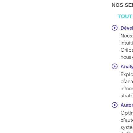
NOS SE
TOUT
Dével
Nous
intui
Grâce
nous 
Anal
Explo
d’an
infor
strat
Autom
Opti
d’au
syst