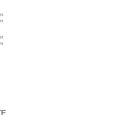
es
es
et
ns
TE