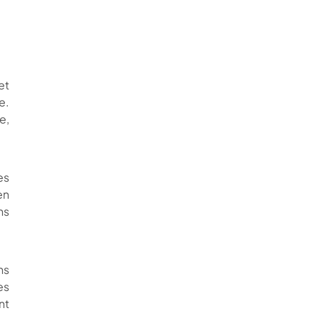
et
e.
e,
es
en
ns
ns
es
nt