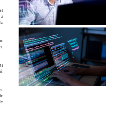
es
 à
de
au
s,
ts
é,
es
in
de