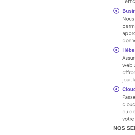
l’eff
Busin
Nous 
perme
appro
donne
Hébe
Assur
web 
offro
jour,
Clou
Passe
cloud
ou de
votre
NOS SE