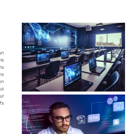
un
re
ns
ns
en
us
ur
fs