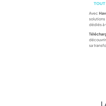
TOUT
Avec
Hav
solution
dédiés à 
Téléchar
découvri
sa transf
L